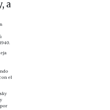
, a
n
ú
1940.
ieja
ando
con el
tsky
 y
 por