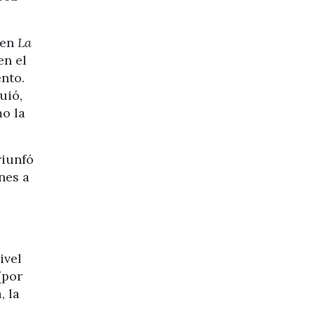
 en
La
en el
ento.
uió,
o la
riunfó
nes a
ivel
(por
, la