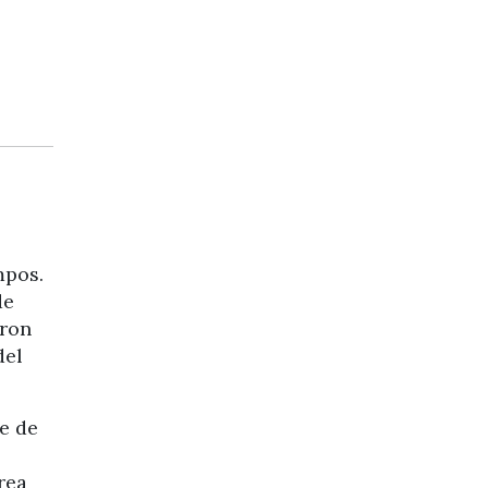
mpos.
de
aron
del
e de
rea