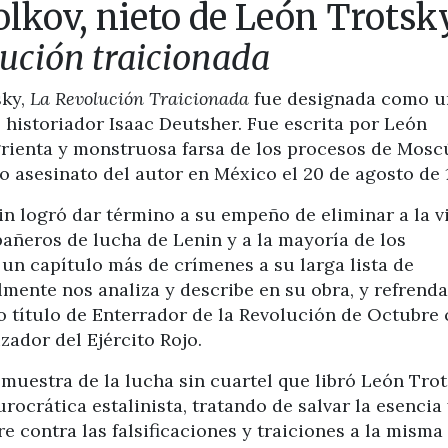
lkov, nieto de León Trotsky
lución traicionada
sky,
La Revolución Traicionada
fue designada como u
l historiador Isaac Deutsher. Fue escrita por León
grienta y monstruosa farsa de los procesos de Mosc
io asesinato del autor en México el 20 de agosto de 
in logró dar término a su empeño de eliminar a la v
pañeros de lucha de Lenin y a la mayoría de los
un capítulo más de crímenes a su larga lista de
lmente nos analiza y describe en su obra, y refrend
o título de Enterrador de la Revolución de Octubre 
ador del Ejército Rojo.
muestra de la lucha sin cuartel que libró León Tro
rocrática estalinista, tratando de salvar la esencia
 contra las falsificaciones y traiciones a la misma