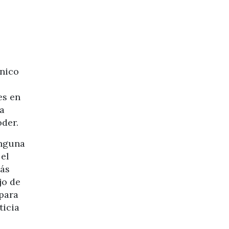
ónico
es en
la
oder.
inguna
 el
más
jo de
 para
ticia