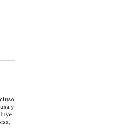
ncluso
rusa y
cluye
esa,