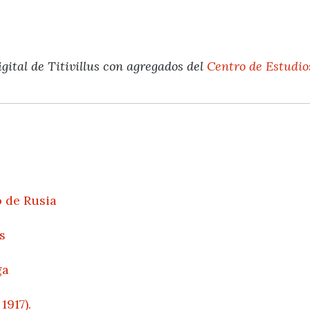
gital de Titivillus con agregados del
Centro de Estudio
o de Rusia
s
ga
1917).