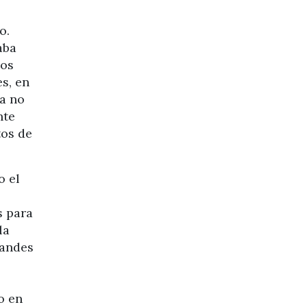
o.
aba
los
s, en
ia no
nte
tos de
o el
s para
la
randes
o en