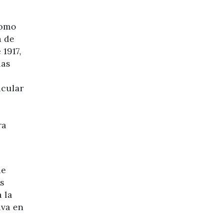
como
a de
 1917,
las
icular
ra
de
as
 la
iva en
.