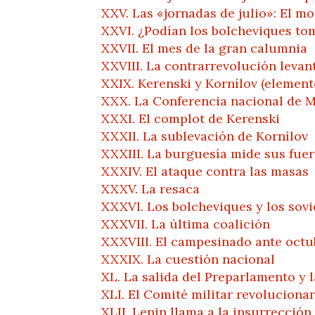
XXV. Las «jornadas de julio»: El m
XXVI. ¿Podían los bolcheviques tom
XXVII. El mes de la gran calumnia
XXVIII. La contrarrevolución levan
XXIX. Kerenski y Kornílov (element
XXX. La Conferencia nacional de 
XXXI. El complot de Kerenski
XXXII. La sublevación de Kornílov
XXXIII. La burguesía mide sus fue
XXXIV. El ataque contra las masas
XXXV. La resaca
XXXVI. Los bolcheviques y los sovi
XXXVII. La última coalición
XXXVIII. El campesinado ante octu
XXXIX. La cuestión nacional
XL. La salida del Preparlamento y l
XLI. El Comité militar revolucionar
XLII. Lenin llama a la insurrección