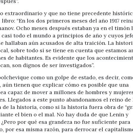
espués”.
 extraordinario y que no tiene precedente históric
 libro: “En los dos primeros meses del año 1917 rein
omanov. Ocho meses después estaban ya en el timón 
casi todo el mundo a principios de año y cuyos jefe
e hallaban aún acusados de alta traición. La histor
ical, sobre todo si se tiene en cuenta que estamos a
es de habitantes. Es evidente que los acontecimien
zcan, son dignos de ser investigados”.
olchevique como un golpe de estado, es decir, com
, aún tienen que explicar cómo es posible que una
ea capaz de mover a millones de hombres y mujere
es. Llegados a este punto abandonamos el reino de 
 de la historia, como si la historia fuera obra de “g
iante el bien o el mal. No hay duda de que Lenin y
 ¿Pero por qué esa grandeza no fue suficiente para
 o, por esa misma razón, para derrocar el capitalism