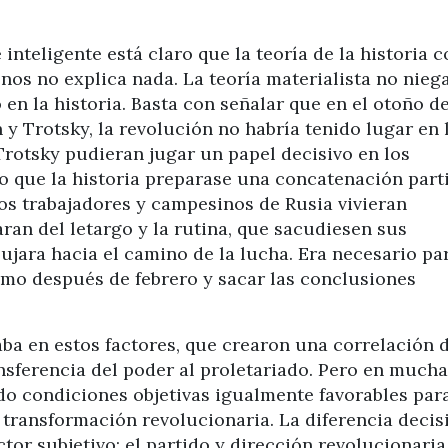
nteligente está claro que la teoría de la historia 
nos no explica nada. La teoría materialista no nieg
en la historia. Basta con señalar que en el otoño de
 y Trotsky, la revolución no habría tenido lugar en 
Trotsky pudieran jugar un papel decisivo en los
 que la historia preparase una concatenación part
los trabajadores y campesinos de Rusia vivieran
ran del letargo y la rutina, que sacudiesen sus
ujara hacia el camino de la lucha. Era necesario pa
ismo después de febrero y sacar las conclusiones
aba en estos factores, que crearon una correlación 
ansferencia del poder al proletariado. Pero en much
do condiciones objetivas igualmente favorables para
transformación revolucionaria. La diferencia decis
ctor subjetivo: el partido y dirección revolucionaria