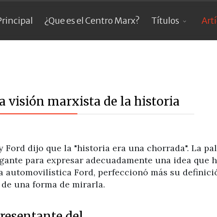
Principal
¿Que es el Centro Marx?
Títulos
Art
a visión marxista de la historia
 Ford dijo que la "historia era una chorrada". La pa
legante para expresar adecuadamente una idea que h
a automovilística Ford, perfeccionó más su definició
a de una forma de mirarla.
resentante del